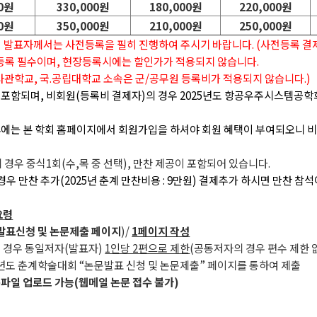
00원
330,000원
180,000원
220,000원
00원
350,000원
210,000원
250,000원
회 발표자께서는 사전등록을 필히 진행하여 주시기 바랍니다. (사전등록 결제
등록 필수이며, 현장등록시에는 할인가가 적용되지 않습니다.
사관학교, 국.공립대학교 소속은 군/공무원 등록비가 적용되지 않습니다.)
포함되며, 비회원(등록비 결제자)의 경우 2025년도 항공우주시스템공학
에는 본 학회 홈페이지에서 회원가입을 하셔야 회원 혜택이 부여되오니 
경우 중식1회(수,목 중 선택), 만찬 제공이 포함되어 있습니다.
우 만찬 추가(2025년 춘계 만찬비용 : 9만원) 결제추가 하시면 만찬 참
요령
발표신청 및 논문제출 페이지
)/
1페이지 작성
 경우 동일저자(발표자)
1인당 2편으로 제한
(공동저자의 경우 편수 제한 
25년도 춘계학술대회 “논문발표 신청 및 논문제출” 페이지를 통하여 제출
파일 업로드 가능(웹메일 논문 접수 불가)