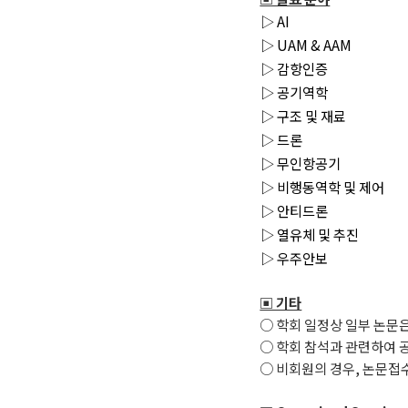
▷ AI
▷ UAM & AAM
▷ 감항인증
▷ 공기역학
▷ 구조 및 재료
▷ 드론
▷ 무인항공기
▷ 비행동역학 및 제어
▷ 안티드론
▷ 열유체 및 추진
▷ 우주안보
▣ 기타
○ 학회 일정상 일부 논문
○ 학회 참석과 관련하여 
○ 비회원의 경우, 논문접수