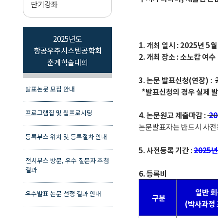
단기강좌
2025년도
1. 개최 일시 : 2025년 5월
항공우주시스템공학회
2. 개최 장소 : 소노캄 여수
춘계학술대회
3.
논문 발표신청(연장)
:
발표논문 모집 안내
*발표신청의 경우 실제 
프로그램집 및 웹프로시딩
4.
논문원고 제출마감
:
20
논문발표자는 반드시 사전등
등록부스 위치 및 등록절차 안내
5.
사전등록 기간
:
2025
전시부스 방문, 우수 질문자 추첨
결과
6. 등록비
일반 
우수발표 논문 선정 결과 안내
구분
(박사과정 