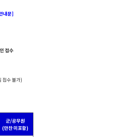
안내문]
라인 접수
 접수 불가)
군/공무원
(만찬 미포함)