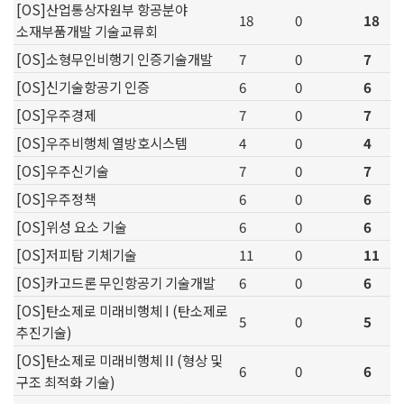
[OS]산업통상자원부 항공분야
18
0
18
소재부품개발 기술교류회
[OS]소형무인비행기 인증기술개발
7
0
7
[OS]신기술항공기 인증
6
0
6
[OS]우주경제
7
0
7
[OS]우주비행체 열방호시스템
4
0
4
[OS]우주신기술
7
0
7
[OS]우주정책
6
0
6
[OS]위성 요소 기술
6
0
6
[OS]저피탐 기체기술
11
0
11
[OS]카고드론 무인항공기 기술개발
6
0
6
[OS]탄소제로 미래비행체 I (탄소제로
5
0
5
추진기술)
[OS]탄소제로 미래비행체 II (형상 및
6
0
6
구조 최적화 기술)