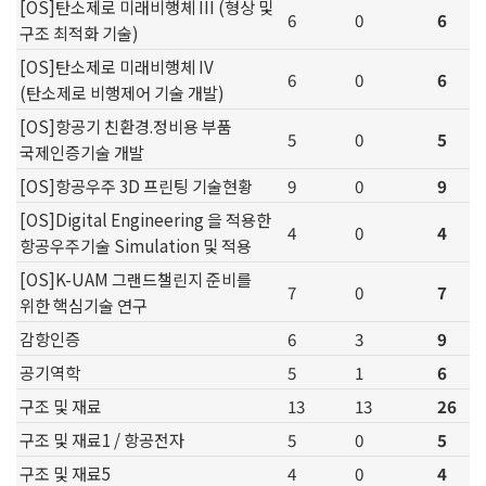
[OS]탄소제로 미래비행체 III (형상 및
6
0
6
구조 최적화 기술)
[OS]탄소제로 미래비행체 IV
6
0
6
(탄소제로 비행제어 기술 개발)
[OS]항공기 친환경.정비용 부품
5
0
5
국제인증기술 개발
[OS]항공우주 3D 프린팅 기술현황
9
0
9
[OS]Digital Engineering 을 적용한
4
0
4
항공우주기술 Simulation 및 적용
[OS]K-UAM 그랜드챌린지 준비를
7
0
7
위한 핵심기술 연구
감항인증
6
3
9
공기역학
5
1
6
구조 및 재료
13
13
26
구조 및 재료1 / 항공전자
5
0
5
구조 및 재료5
4
0
4