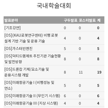
국내학술대회
발표분야
구두발표
포스터발표
계
[기조강연]
0
0
0
[OS](KAU로봇연구센터) 비행 로봇
4
0
4
설계 기반 기술 및 운용 기술
[OS]가스터빈엔진
5
0
5
[OS]덕티드램제트 추진기관 기술현황
8
0
8
및 발전방향
[OS]드론캅 기체/요소기술 및
8
11
19
운용시스템 개발
[OS]미래항공기술 I (비행성능 및
5
0
5
연소)
[OS]미래항공기술 II (무인기 시스템)
6
0
6
[OS]미래항공기술 III (지상 시스템)
4
0
4