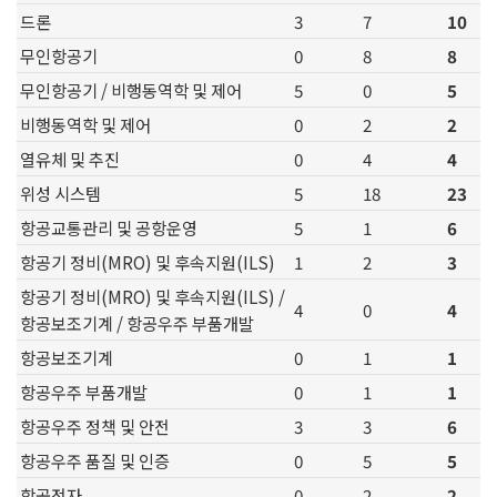
드론
3
7
10
무인항공기
0
8
8
무인항공기 / 비행동역학 및 제어
5
0
5
비행동역학 및 제어
0
2
2
열유체 및 추진
0
4
4
위성 시스템
5
18
23
항공교통관리 및 공항운영
5
1
6
항공기 정비(MRO) 및 후속지원(ILS)
1
2
3
항공기 정비(MRO) 및 후속지원(ILS) /
4
0
4
항공보조기계 / 항공우주 부품개발
항공보조기계
0
1
1
항공우주 부품개발
0
1
1
항공우주 정책 및 안전
3
3
6
항공우주 품질 및 인증
0
5
5
항공전자
0
2
2